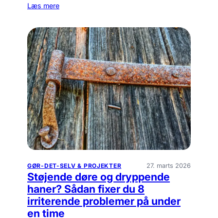
Læs mere
27. marts 2026
GØR-DET-SELV & PROJEKTER
Støjende døre og dryppende
haner? Sådan fixer du 8
irriterende problemer på under
en time