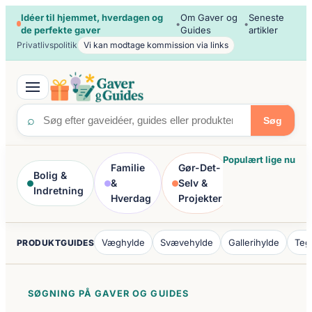
Spring
Idéer til hjemmet, hverdagen og
Om Gaver og
Seneste
•
•
de perfekte gaver
Guides
artikler
til
Privatlivspolitik
Vi kan modtage kommission via links
indhold
⌕
Søg
Populært lige nu
Familie
Gør-Det-
Bolig &
Kreativitet
&
Selv &
Indretning
& Hobby
Hverdag
Projekter
Væghylde
Svævehylde
Gallerihylde
Teg
PRODUKTGUIDES
SØGNING PÅ GAVER OG GUIDES