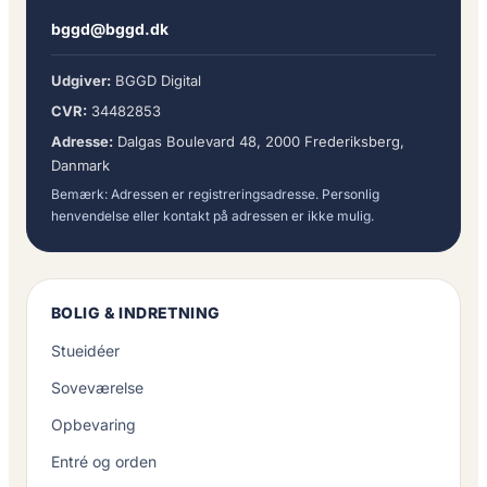
bggd@bggd.dk
Udgiver:
BGGD Digital
CVR:
34482853
Adresse:
Dalgas Boulevard 48, 2000 Frederiksberg,
Danmark
Bemærk: Adressen er registreringsadresse. Personlig
henvendelse eller kontakt på adressen er ikke mulig.
BOLIG & INDRETNING
Stueidéer
Soveværelse
Opbevaring
Entré og orden