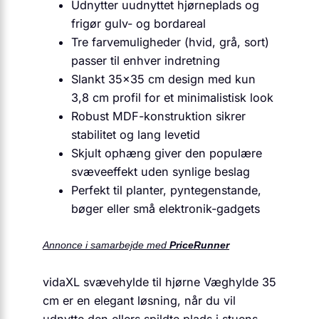
Udnytter uudnyttet hjørneplads og
frigør gulv- og bordareal
Tre farvemuligheder (hvid, grå, sort)
passer til enhver indretning
Slankt 35×35 cm design med kun
3,8 cm profil for et minimalistisk look
Robust MDF-konstruktion sikrer
stabilitet og lang levetid
Skjult ophæng giver den populære
svæveeffekt uden synlige beslag
Perfekt til planter, pyntegenstande,
bøger eller små elektronik-gadgets
Annonce i samarbejde med
PriceRunner
vidaXL svævehylde til hjørne Væghylde 35
cm er en elegant løsning, når du vil
udnytte den ellers spildte plads i stuens,