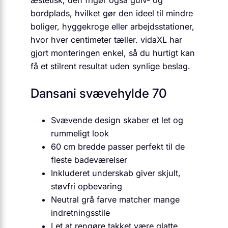
æstetisk; den frigør også gulv- og
bordplads, hvilket gør den ideel til mindre
boliger, hyggekroge eller arbejdsstationer,
hvor hver centimeter tæller. vidaXL har
gjort monteringen enkel, så du hurtigt kan
få et stilrent resultat uden synlige beslag.
Dansani svævehylde 70
Svævende design skaber et let og
rummeligt look
60 cm bredde passer perfekt til de
fleste badeværelser
Inkluderet underskab giver skjult,
støvfri opbevaring
Neutral grå farve matcher mange
indretningsstile
Let at rengøre takket være glatte