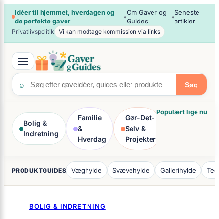
×
Spring
Idéer til hjemmet, hverdagen og
Om Gaver og
Seneste
•
•
de perfekte gaver
Guides
artikler
til
Privatlivspolitik
Vi kan modtage kommission via links
indhold
⌕
Søg
Populært lige nu
Familie
Gør-Det-
Bolig &
Kreativitet
&
Selv &
Indretning
& Hobby
Hverdag
Projekter
Væghylde
Svævehylde
Gallerihylde
Teg
PRODUKTGUIDES
BOLIG & INDRETNING