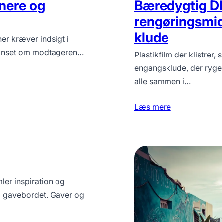
Bæredygtig DI
tnere og
rengøringsmid
klude
ner kræver indsigt i
 Uanset om modtageren…
Plastikfilm der klistrer
engangsklude, der ryge
alle sammen i…
Læs mere
ler inspiration og
g gavebordet. Gaver og