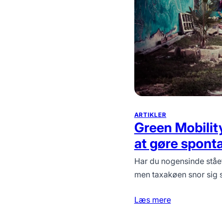
ARTIKLER
Green Mobilit
at gøre sponta
Har du nogensinde stået 
men taxakøen snor sig s
Læs mere