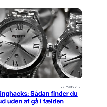
27. marts 2026
nghacks: Sådan finder du
ud uden at gå i fælden