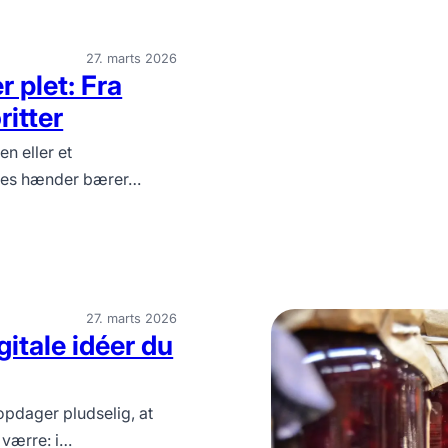
27. marts 2026
 plet: Fra
ritter
n eller et
deres hænder bærer…
27. marts 2026
gitale idéer du
opdager pludselig, at
 værre: i…