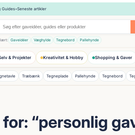
 Guides
•
Seneste artikler
lært:
Gaveidéer
Væghylde
Tegnebord
Pallehynde
elv & Projekter
Kreativitet & Hobby
Shopping & Gaver
gnetavle
Træbænk
Tegneplade
Pallehynde
Tegnebord
Te
for: “personlig ga