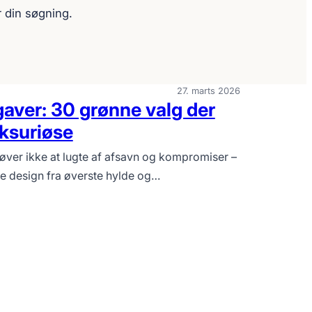
r din søgning.
27. marts 2026
aver: 30 grønne valg der
uksuriøse
ver ikke at lugte af afsavn og kompromiser –
gne design fra øverste hylde og…