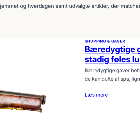
l hjemmet og hverdagen samt udvalgte artikler, der matche
SHOPPING & GAVER
Bæredygtige g
stadig føles l
Bæredygtige gaver behø
de kan dufte af spa, li
Læs mere