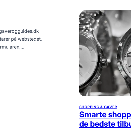
//gaverogguides.dk
arer på webstedet,
ormularen,…
SHOPPING & GAVER
Smarte shoppi
de bedste tilb