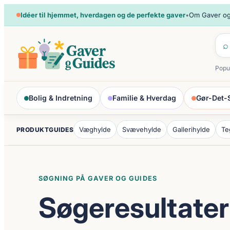
Spring
Idéer til hjemmet, hverdagen og de perfekte gaver
•
Om Gaver og
til
indhold
⌕
Popu
Bolig & Indretning
Familie & Hverdag
Gør-Det-S
Væghylde
Svævehylde
Gallerihylde
Te
PRODUKTGUIDES
SØGNING PÅ GAVER OG GUIDES
Søgeresultater 